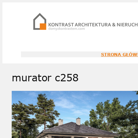
Przejdź
do
treści
STRONA GŁÓW
murator c258