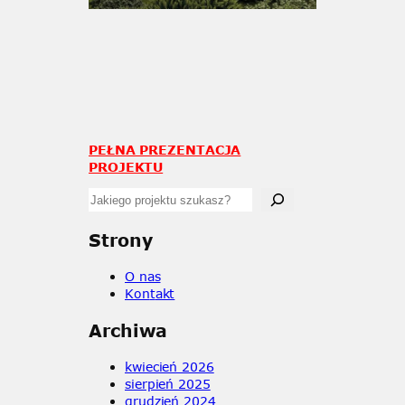
PEŁNA PREZENTACJA
PROJEKTU
S
e
a
Strony
r
c
O nas
h
Kon
t
akt
Archiwa
kwiecień 2026
sierpień 2025
grudzień 2024