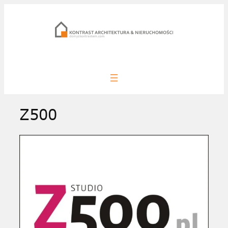
Przejdź
do
treści
Z500