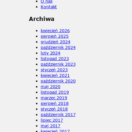
O nas
h
Kon
t
akt
Archiwa
kwiecień 2026
sierpień 2025
grudzień 2024
październik 2024
luty 2024
listopad 2023
październik 2023
styczeń 2023
kwiecień 2021
październik 2020
maj 2020
listopad 2019
marzec 2019
sierpień 2018
styczeń 2018
październik 2017
lipiec 2017
maj 2017
kwiecień 2017