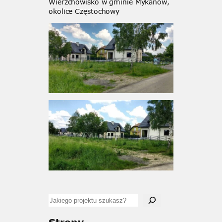
Wierzchowisko w gminie Mykanów,
okolice Częstochowy
S
e
a