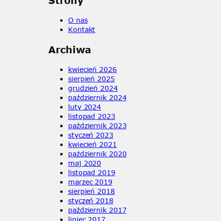
Strony
r
c
O nas
h
Kon
t
akt
Archiwa
kwiecień 2026
sierpień 2025
grudzień 2024
październik 2024
luty 2024
listopad 2023
październik 2023
styczeń 2023
kwiecień 2021
październik 2020
maj 2020
listopad 2019
marzec 2019
sierpień 2018
styczeń 2018
październik 2017
lipiec 2017